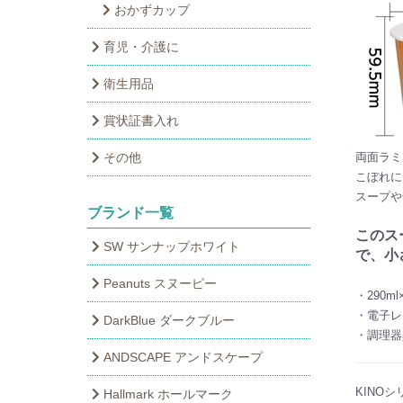
おかずカップ
育児・介護に
衛生用品
賞状証書入れ
その他
両面ラミ
こぼれに
スープや
ブランド一覧
このス
SW サンナップホワイト
で、小
Peanuts スヌーピー
・290ml
・電子レ
DarkBlue ダークブルー
・調理器
ANDSCAPE アンドスケープ
KINO
Hallmark ホールマーク