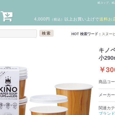
紙コップ、紙
4,000円
以上
お買い上げで
送料お
（税込）
検索
HOT 検索ワード：
スヌー
キノペ
小290
￥30
商品コ
メーカー
関連カテ
ブランド