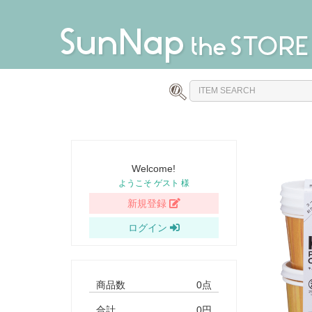
Welcome!
ようこそ ゲスト 様
新規登録
ログイン
商品数
0点
合計
0円