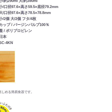
約290ml 大/約390ml
口径97.6×高さ59.5×底径79.2mm
7.6×高さ78.5×78.8mm
/2個 大/2個 フタ/4枚
ップ / バージンパルプ100％
 ポリプロピレン
日本
C-4KN
楽しめる簡易食器です。