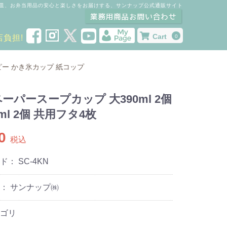
皿、お弁当用品の安心と楽しさをお届けする、サンナップ公式通販サイト
Cart
店負担!
0
ピー
かき氷カップ
紙コップ
ーパースープカップ 大390ml 2個
ml 2個 共用フタ4枚
0
税込
ード：
SC-4KN
： サンナップ㈱
ゴリ