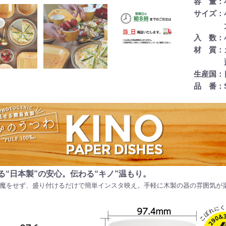
容 量：小/
サイズ：小/
大/口径9
入 数：小
材 質：カ
蓋 /
生産国：
品 番：S
る“日本製”の安心。伝わる“キノ”温もり。
魔をせず、盛り付けるだけで簡単インスタ映え。手軽に木製の器の雰囲気が