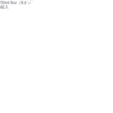
50ml 8oz（8オン
5組入