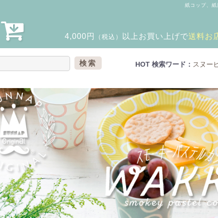
紙コップ、紙
4,000円
以上
お買い上げで
送料お
（税込）
検索
HOT 検索ワード：
スヌー