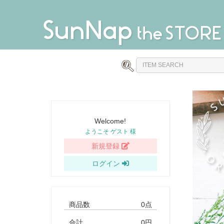
Welcome!
ようこそ ゲスト 様
新規登録
ログイン
商品数
0点
合計
0円