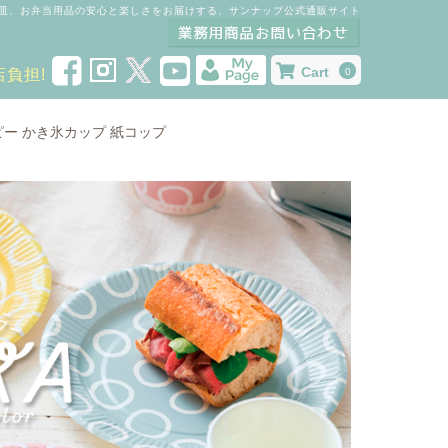
皿、お弁当用品の安心と楽しさをお届けする、サンナップ公式通販サイト
Cart
店負担!
0
ピー
かき氷カップ
紙コップ