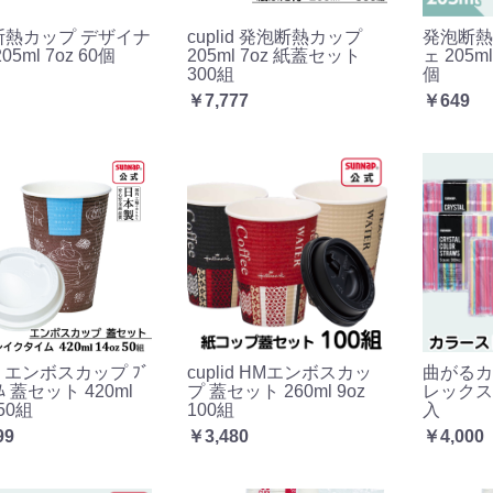
断熱カップ デザイナ
cuplid 発泡断熱カップ
発泡断熱
05ml 7oz 60個
205ml 7oz 紙蓋セット
ェ 205m
300組
個
￥7,777
￥649
id エンボスカップ ﾌﾞ
cuplid HMエンボスカッ
曲がるカ
ｲﾑ 蓋セット 420ml
プ 蓋セット 260ml 9oz
レックス
 50組
100組
入
99
￥3,480
￥4,000