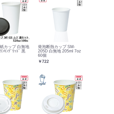
d 厚紙カップ 白無地
発泡断熱カップ SM-
ﾞﾘﾝｷﾝｸﾞﾘｯﾄﾞ 黒
205D 白無地 205ml 7oz
60個
￥722