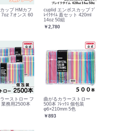
カップ HMカフ
cuplid エンボスカップ ﾌﾞ
l 7oz 7オンス 60
ﾚｲｸﾀｲﾑ 蓋セット 420ml
14oz 50組
￥2,780
ラーストロー フ
曲がるカラーストロー
 業務用2500本
500本 ﾌﾚｯｸｽ 個包装
φ6×210mm 5色
￥893