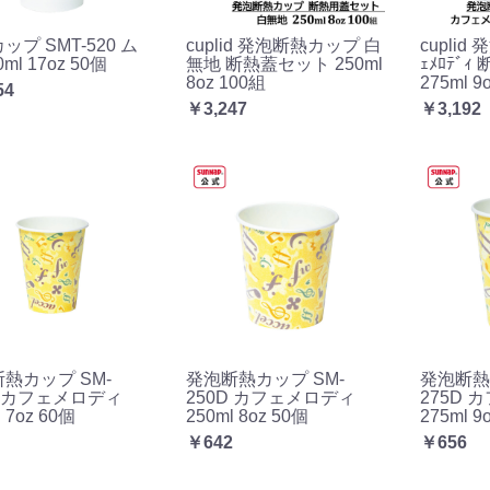
ップ SMT-520 ム
cuplid 発泡断熱カップ 白
cuplid
0ml 17oz 50個
無地 断熱蓋セット 250ml
ｪﾒﾛﾃﾞ
8oz 100組
275ml 9
54
￥3,247
￥3,192
熱カップ SM-
発泡断熱カップ SM-
発泡断熱
D カフェメロディ
250D カフェメロディ
275D
 7oz 60個
250ml 8oz 50個
275ml 9
￥642
￥656