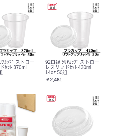
ﾘｱｶｯﾌﾟ ストロー
92口径 ｸﾘｱｶｯﾌﾟ ストロー
ｾｯﾄ 370ml
レスリッドｾｯﾄ 420ml
組
14oz 50組
￥2,481