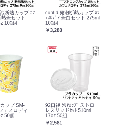
 発泡断熱カップ ｶﾌ
cuplid 発泡断熱カップ ｶﾌ
ｨ 断熱蓋セット
ｪﾒﾛﾃﾞｨ 蓋白セット 275ml
oz 100組
100組
￥3,280
カップ SM-
92口径 ｸﾘｱｶｯﾌﾟ ストロー
 カフェメロディ
レスリッドｾｯﾄ 510ml
oz 50個
17oz 50組
￥2,581