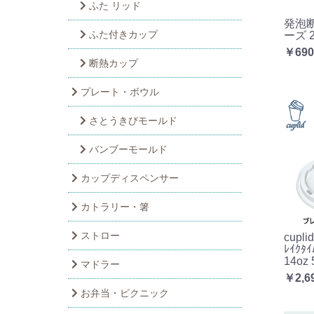
ふた リッド
発泡
ふた付きカップ
ーズ 2
￥690
断熱カップ
プレート・ボウル
さとうきびモールド
バンブーモールド
カップディスペンサー
カトラリー・箸
ストロー
cupl
ﾚｲｸﾀ
14oz
マドラー
￥2,6
お弁当・ピクニック