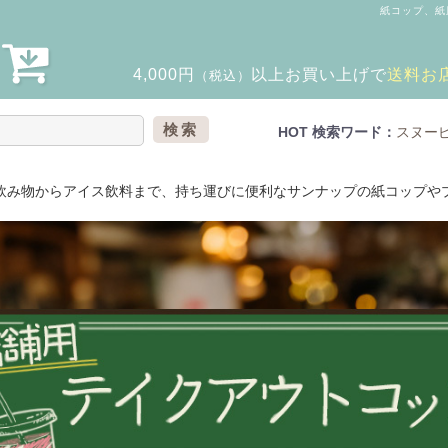
紙コップ、紙
4,000円
以上
お買い上げで
送料お
（税込）
検索
HOT 検索ワード：
スヌー
飲み物からアイス飲料まで、持ち運びに便利なサンナップの紙コップやプ