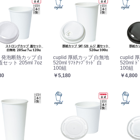
lid 発泡断熱カップ 白
cuplid 厚紙カップ 白無地
cupli
セット 205ml 7oz
520ml ﾘﾌﾄｱｯﾌﾟﾘｯﾄﾞ 白
520ml ﾄ
100組
100組
80
￥5,180
￥4,800