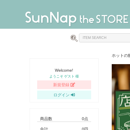
ホットの
Welcome!
ようこそ ゲスト 様
新規登録
ログイン
商品数
0点
合計
0円