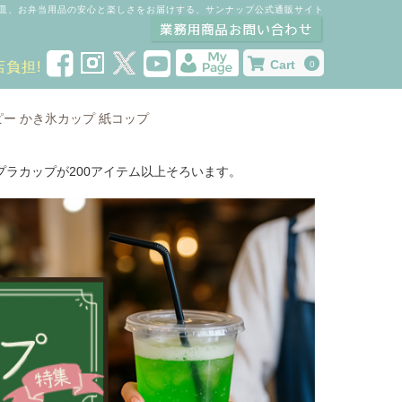
皿、お弁当用品の安心と楽しさをお届けする、サンナップ公式通販サイト
Cart
店負担!
0
ピー
かき氷カップ
紙コップ
ラカップが200アイテム以上そろいます。