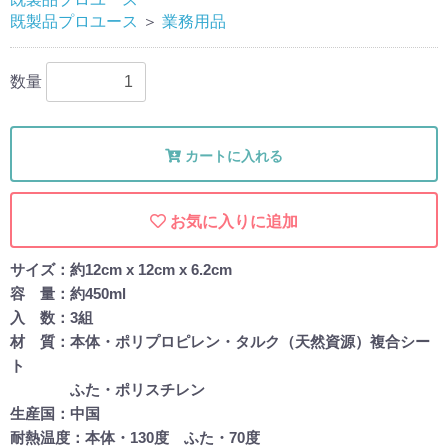
既製品プロユース
＞
業務用品
数量
カートに入れる
お気に入りに追加
サイズ：約12cm x 12cm x 6.2cm
容 量：約450ml
入 数：3組
材 質：本体・ポリプロピレン・タルク（天然資源）複合シー
ト
ふた・ポリスチレン
生産国：中国
耐熱温度：本体・130度 ふた・70度