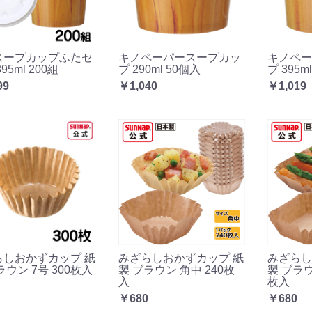
スープカップふたセ
キノペーパースープカッ
キノペー
95ml 200組
プ 290ml 50個入
プ 395m
99
￥1,040
￥1,019
らしおかずカップ 紙
みざらしおかずカップ 紙
みざらし
ラウン 7号 300枚入
製 ブラウン 角中 240枚
製 ブラウ
入
枚入
￥680
￥680