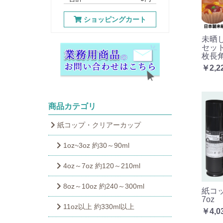
ショッピングカート
未晒
セット
枚長角
￥2,2
商品カテゴリ
紙コップ・クリアーカップ
1oz~3oz 約30～90ml
4oz～7oz 約120～210ml
8oz～10oz 約240～300ml
紙コ
7oz
11oz以上 約330ml以上
￥4,0