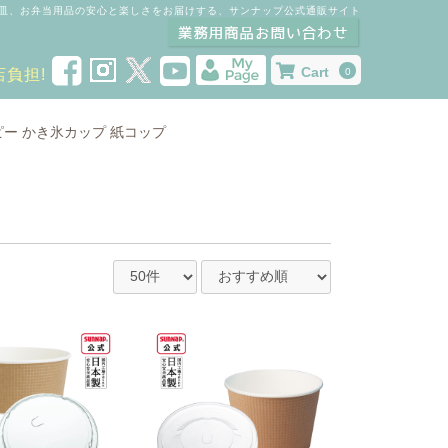
皿、お弁当用品の安心と楽しさをお届けする、サンナップ公式通販サイト
Cart
店負担!
0
ピー
かき氷カップ
紙コップ