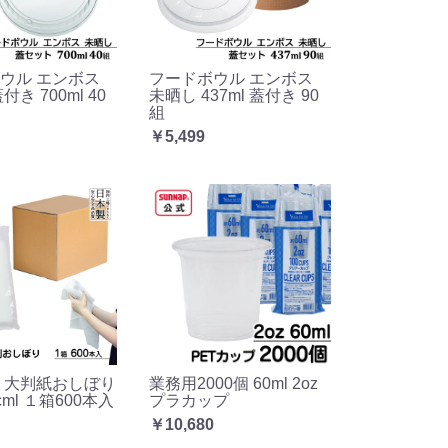
ウル エンボス
フードボウル エンボス
き 700ml 40
未晒し 437ml 蓋付き 90
組
￥5,499
 大判紙おしぼり
業務用2000個 60ml 2oz
8cml １箱600本入
プラカップ
￥10,680