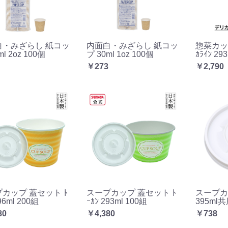
白・みざらし 紙コッ
内面白・みざらし 紙コッ
惣菜カップ
ml 2oz 100個
プ 30ml 1oz 100個
ｶﾗｲﾝ 29
￥273
￥2,790
カップ 蓋セット ﾄ
スープカップ 蓋セット ﾄ
スープカ
96ml 200組
ｰｶﾝ 293ml 100組
395ml
80
￥4,380
￥738