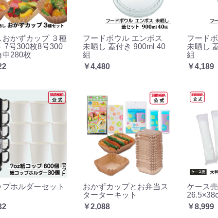
しおかずカップ ３種
フードボウル エンボス
フードボ
 7号300枚8号300
未晒し 蓋付き 900ml 40
未晒し 蓋付
中280枚
組
組
22
￥4,480
￥4,189
ップホルダーセット
おかずカップとお弁当ス
ケース売
ターターキット
26.5×3
32
￥2,088
￥8,999