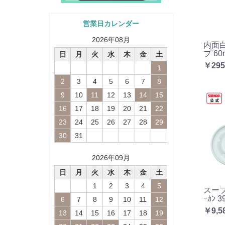
営業日カレンダー
2026
年
08
月
内面
プ 60
日
月
火
水
木
金
土
￥295
1
2
3
4
5
6
7
8
9
10
11
12
13
14
15
16
17
18
19
20
21
22
23
24
25
26
27
28
29
30
31
2026
年
09
月
日
月
火
水
木
金
土
1
2
3
4
5
スープ
ｰｶﾝ 3
6
7
8
9
10
11
12
￥9,5
13
14
15
16
17
18
19