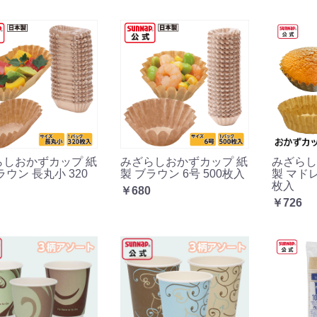
らしおかずカップ 紙
みざらしおかずカップ 紙
みざらし
ラウン 長丸小 320
製 ブラウン 6号 500枚入
製 マドレ
枚入
￥680
￥726