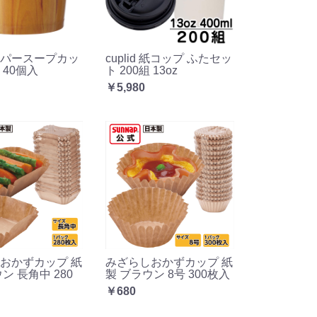
パースープカッ
cuplid 紙コップ ふたセッ
l 40個入
ト 200組 13oz
￥5,980
おかずカップ 紙
みざらしおかずカップ 紙
ン 長角中 280
製 ブラウン 8号 300枚入
￥680