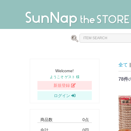
全て
|
Welcome!
ようこそ ゲスト 様
78件
新規登録
ログイン
商品数
0点
合計
0円