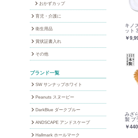
おかずカップ
育児・介護に
キノ
衛生用品
ット 3
￥9,9
賞状証書入れ
その他
ブランド一覧
SW サンナップホワイト
Peanuts スヌーピー
DarkBlue ダークブルー
みざ
製 ブ
ANDSCAPE アンドスケープ
￥440
Hallmark ホールマーク